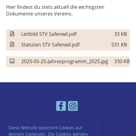
Hier findest du stets aktuell die wichtigsten
Dokumente unseres Vereins.
Leitbild STV Safenwil.pdf
33 KB
Statuten STV Safenwil.pdf
531 KB
2025-05-25-Jahresprogramm_2025.jpg
330 KB
Diese Website speichert Cookies auf
© STV Safenwil
deinem Computer. Die Cookies werden